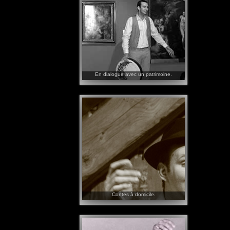
En dialogue avec un patrimoine.
Des histoires qui dialoguent avec des
oeuvres, un patrimoine, un lieu...
Le répertoire est préparé en amont, en
fonction de l'événement, et avec ce que je
trouve, et ce que vous me donnez
(histoires, documents, témoignages...).
Contes à domicile.
Pour un anniversaire, une surprise, ou
simplement pour un moment particulier
partagé en famille ou entre amis.
Avec un répertoire qui s'adapte au public,
et à l'occasion, sous forme de veillée, en