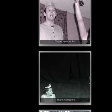
après-midi, ou en ponctuation de repas...
Repas spectacles
Pour un mariage, une fête en privé ou
public.
Un format spectacle avec des histoires
servies entre les plats, en guise de
ponctuation.
Ou un format rapproché, à chaque table,
les convives choisissant leur histoire dans
un menu proposé.
Projets éducatifs
Vous souhaitez qu'un thème spécifique
soit abordé dans le spectacle.
Vous avez un projet pédagogique,