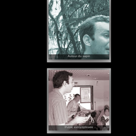
éducatif, ou d'animation particulier.
Certains spectacles viennent de
commandes qui ont bien tourné, alors je
vous écoute!
Autour du sapin
Contes des veillées d'hiver...
Et comme le temps des veillées commence
fin octobre, un répertoire s'est formé sur
halloween, St Nicolas, Le Sapin, Noël, et
en bout de course des contes des 1001
nuits accompagnant la St Valentin!
Public extraordinaire
En Structure d'accueil spécialisée, ehpad...